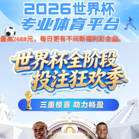
QY-千亿(球友会)官方网站
Email: info@mil-ic.com
English
Toggl
navig
QY-千亿
>
新闻动态
>
企业新闻
企业新闻
QY-千亿(球友会)官方网站第96届中国电子展