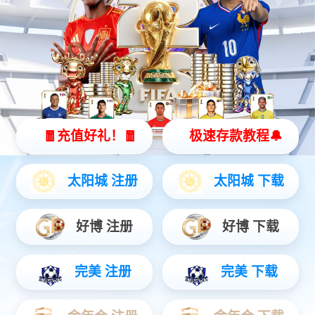
展会时间：2020年11月16-18日
展会地点：上海新国际博览中心
借这为期三天的机会,让我们对凡在业务发展方面给予有力支持的朋友、
客户表示感谢，期
待我们下次相遇，您的需求是我们努力前进的方向。
QY-千亿(球友会)官方网站
是一家以全球电子元件进出口贸易为
主导的企业。
2000年新加坡总部成立，致力于开拓全球IC市�。�2004年在
上海设立中国总代表处，并陆续在深圳，香港成立各办事处，公司
成立以来，本着“向全球提供最优性价比的电子元器件，诚实守信、
品质第一、效率第一的宗旨，竭诚为全球航天、航空、通讯、船
舶、电信、交通、安全、消费等企业提供配套产品，同时公司经过
长期的不懈努力，与世界各知名IC生产厂家、经销机构建立了稳
固、持久的业务关系，拥有超强的供销网络，公司秉着最具优势的
价格，高效的品质，真诚的售后服务，不断满足客户需求，为客户