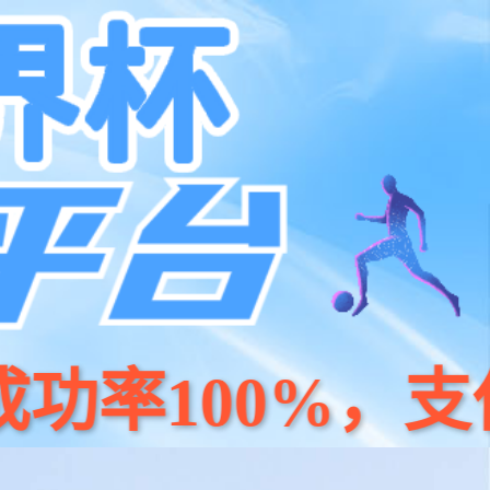
English
特别推荐
在线留言
联系我们