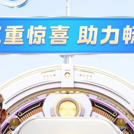
NAND
时实施多种任务，而
芯片则可以被用于长期的数据存储任务。
6
位芯片供应链的消息人士向路透社透露，大量客户都转而签订
个月的供应
NAND
够的存储芯片，用于新品生产。该人士称：“在
市�。侍饣岜
iPhone
NAND
存储内容，苹果
仍然是重要的
芯片需求来源。”