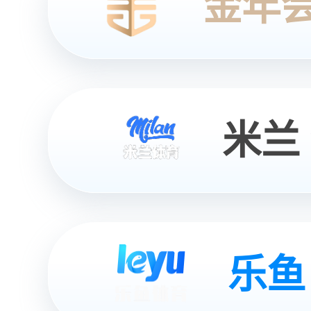
揭秘电
Vis
Mic
三季度
友情链接
最新
英特尔晶
华强电子网IC交易网Baidu
2024-10
揭秘电阻
09-27
Vish
高
2024-