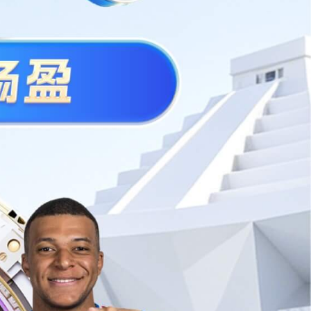
协议，而价格也高于按季度或按月签订的协议，以确保
iPhone
iPhone
涞酶友现兀蛭悸堑�
销量上升以及
最近开