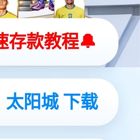
加强产品控制，已成为近几个月预防交付中断问题的普遍
芯片因为市场对高端数据存储产品的强劲需求而出现供
D
SK
芯片，而
海力士也将在未来几个月开始生产新型高
SK
海力士在一份声明中对路透社表示，该公司仍然在按
史最低点，由于市场需求持续增长，库存水平在短期内不
。