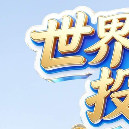
行业
由于
去，都在
业
期采购合
企业动态
还
中称：“
IC厂家型号命名方法
近
QY-千亿(球友会)官方网站第100届中国
情况下，
电子展
部