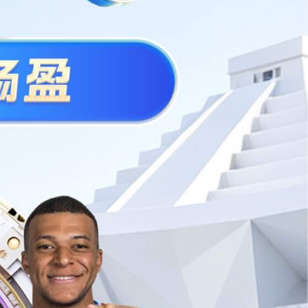
n）表示：“此次收购是有关加强实力和推动发展。国家
客户提供在深度和广度上无与伦比的模拟产品组
上做了很好的工作，这将在完成收购后提高TI的盈
于美国国家半导体目前的销售团队，并在更多的市场