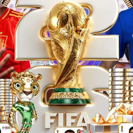
半导体的CEO唐·麦克劳德（Don Macleod）表示：“我们两家公司
组合及庞大的全球销售队伍。这为加强国家半导体强大而利润
从而推动重要的增长”。
家公司每家都有其独特的优势。TI有3万种模拟产品、广泛
00毫米模拟工厂。国家半导体有12000种模拟产品，在工业电力
交易完成后，国家半导体将并入到销售额几乎占TI收入一半的TI模拟
、苏格兰和马来西亚的制造业务，TI将继续经营这些工厂
年模拟半导体市场的规模为420亿美元。2010年TI在模拟市场的收入
导体的收入约为16亿美元，市场份额为3%。