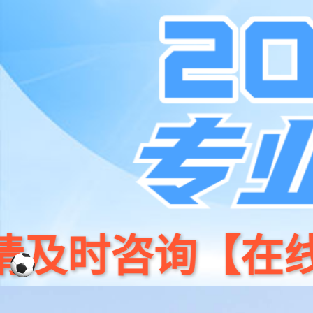
QY-千亿(球友会)官方网站
Email: info@mil-ic.com
QY-千亿
QY-千亿
>
新闻动态
>
行业新闻