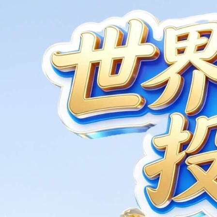
行业
达拉
公司（
体，全
及在电
企业动态
IC厂家型号命名方法
QY-千亿(球友会)官方网站第100届中国
电子展