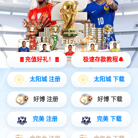
Vishay官宣工厂重组，美光NAND闪存营收创新高
2024-09-10
Microchip遇网络攻击，两韩厂内存涨价
2024-08-26
三季度旺季看好，传村田、TDK等厂电感类物料涨价
2024-08-06
台积电先进工艺传涨价，安森美收购传感器厂商
2024-07-22
台积电先进工艺传涨价，安森美收购传感器厂
2024-07-04
PC大厂预警存储器涨价、ST意大利新建碳化硅工厂
2024-06-19
【芯资讯】PC大厂预警存储器涨价、ST意大利新建碳化
硅工厂
2024-06-05
ADI业绩降低、铜箔基板传起涨、存储原厂增产保守
2024-05-27
晶圆代工去库存将完结、HBM或导致DRAM再涨
2024-05-20