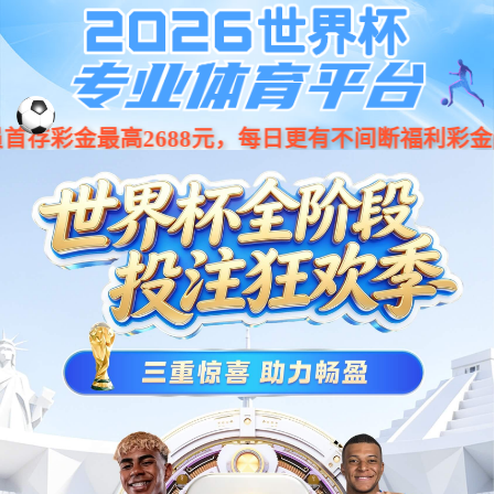
QY-千亿(球友会)官方网站
Email: info@mil-ic.com
English
Toggl
navig
QY-千亿
>
新闻动态
新闻动态
英特尔晶圆代工遇阻，高通扩展AI PC芯片系列
2024-10-10
揭秘电阻器：电子电路中的“能量转换器”
2024-09-27